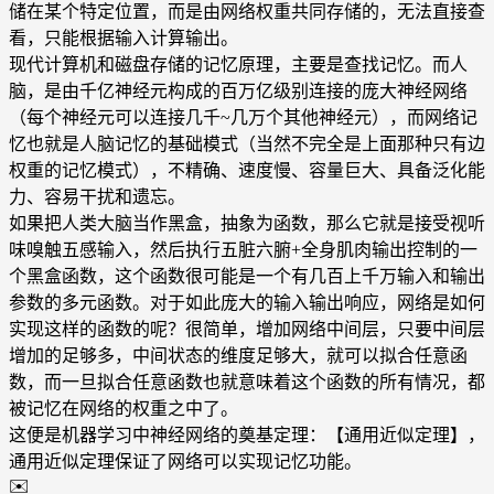
储在某个特定位置，而是由网络权重共同存储的，无法直接查
看
，只能根据输入计算输出。
现代计算机和磁盘存储的记忆原理，主要是查找记忆。而人
脑，是由千亿神经元构成的百万亿级别连接的庞大神经网络
（每个神经元可以连接几千~几万个其他神经元），而网络记
忆也就是人脑记忆的基础模式（当然不完全是上面那种只有边
权重的记忆模式），不精确、速度慢、容量巨大、具备泛化能
力、容易干扰和遗忘。
如果把人类大脑当作黑盒，抽象为函数，那么它就是接受视听
味嗅触五感输入，然后执行五脏六腑+全身肌肉输出控制的一
个黑盒函数，这个函数很可能是一个有几百上千万输入和输出
参数的多元函数。对于如此庞大的输入输出响应，网络是如何
实现这样的函数的呢？很简单，增加网络中间层，只要中间层
增加的足够多，中间状态的维度足够大，就可以拟合任意函
数，而一旦拟合任意函数也就意味着这个函数的所有情况，都
被记忆在网络的权重之中了。
这便是机器学习中神经网络的奠基定理：【通用近似定理】，
通用近似定理保证了网络可以实现记忆功能。
✉️