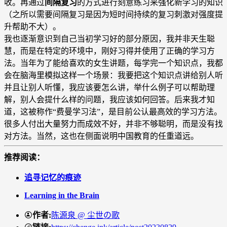
收。再通过
间隔复习
的方式进行刻意练习来强化新学习的知识
（之所以需要间隔复习是因为短时间持续的复习刺激对强度提
升帮助不大）。
我也逐渐意识到自己当初学习好的部分原因，我并非天生聪
慧，而是在特定的环境中，刚好习得并使用了正确的学习方
法。当年为了能给喜欢的女生讲题，每学完一个知识点，我都
会在脑海里模拟这样一个场景：我要把这个知识点讲给别人听
并且让别人听懂，我应该要怎么讲，举什么例子可以帮助理
解，别人会提什么样的问题，我应该如何回答。后来我才知
道，这被称作“费曼学习法”，是目前公认最高效的学习方法。
很多人付出大量努力而成效不好，并非不够聪明，而是没有找
对方法。当然，这也在侧面说明中国教育的任重道远。
推荐阅读：
追寻记忆的痕迹
Learning in the Brain
作者
:
陈源泉
@
尘世の歌