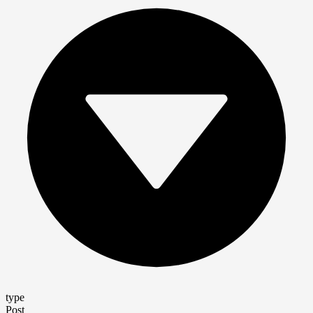
type
Post