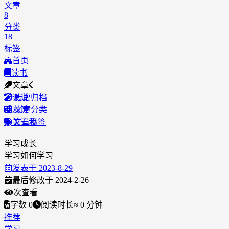
文章
8
分类
18
标签
首页
读书
文章
说说
历史归档
友链
文章分类
关于我
文章标签
学习成长
学习如何学习
发表于
2023-8-29
最后修改于
2024-2-26
次查看
字数
0
阅读时长
≈
0
分钟
推荐