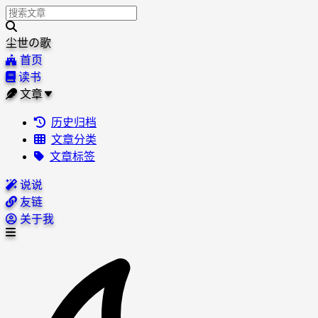
尘世の歌
首页
读书
文章
历史归档
文章分类
文章标签
说说
友链
关于我