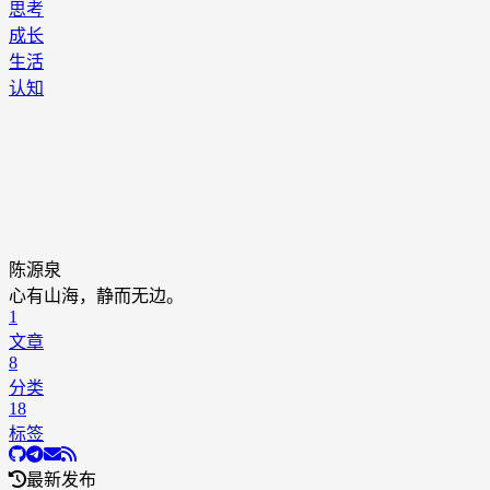
思考
成长
生活
认知
陈源泉
心有山海，静而无边。
1
文章
8
分类
18
标签
最新发布