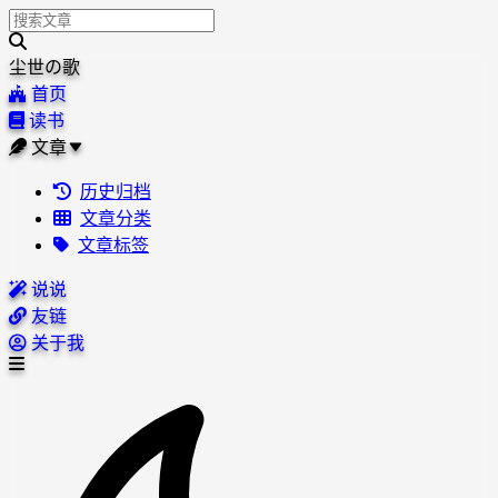
尘世の歌
首页
读书
文章
历史归档
文章分类
文章标签
说说
友链
关于我