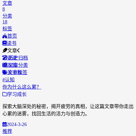
文章
8
分类
18
标签
首页
读书
文章
说说
历史归档
友链
文章分类
关于我
文章标签
#
认知
你为什么这么累？
学习成长
探索大脑深处的秘密，揭开疲劳的真相，让这篇文章带你走出
心累的迷雾，找回生活的活力与创造力。
2024-3-26
推荐