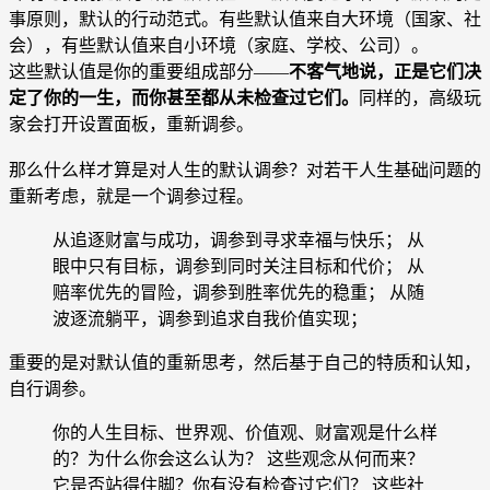
事原则，默认的行动范式。有些默认值来自大环境（国家、社
会），有些默认值来自小环境（家庭、学校、公司）。
这些默认值是你的重要组成部分——
不客气地说，正是它们决
定了你的一生，而你甚至都从未检查过它们。
同样的，高级玩
家会打开设置面板，重新调参。
那么什么样才算是对人生的默认调参？对若干人生基础问题的
重新考虑，就是一个调参过程。
从追逐财富与成功，调参到寻求幸福与快乐； 从
眼中只有目标，调参到同时关注目标和代价； 从
赔率优先的冒险，调参到胜率优先的稳重； 从随
波逐流躺平，调参到追求自我价值实现；
重要的是对默认值的重新思考，然后基于自己的特质和认知，
自行调参。
你的人生目标、世界观、价值观、财富观是什么样
的？为什么你会这么认为？ 这些观念从何而来？
它是否站得住脚？你有没有检查过它们？ 这些社