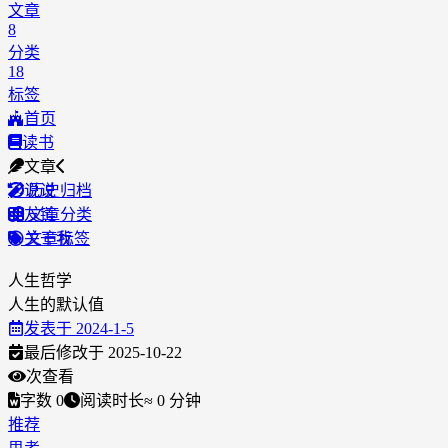
文章
8
分类
18
标签
首页
读书
文章
说说
历史归档
友链
文章分类
关于我
文章标签
人生哲学
人生的默认值
发表于
2024-1-5
最后修改于
2025-10-22
次查看
字数
0
阅读时长
≈
0
分钟
推荐