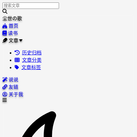
尘世の歌
首页
读书
文章
历史归档
文章分类
文章标签
说说
友链
关于我