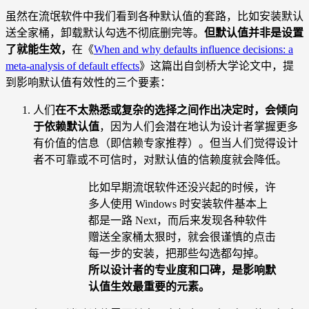
虽然在流氓软件中我们看到各种默认值的套路，比如安装默认
送全家桶，卸载默认勾选不彻底删完等。
但默认值并非是设置
了就能生效，
在《
When and why defaults influence decisions: a
meta-analysis of default effects
》这篇出自剑桥大学论文中，提
到影响默认值有效性的三个要素：
人们
在不太熟悉或复杂的选择之间作出决定时，会倾向
于依赖默认值
，因为人们会潜在地认为设计者掌握更多
有价值的信息（即信赖专家推荐）。但当人们觉得设计
者不可靠或不可信时，对默认值的信赖度就会降低。
比如早期流氓软件还没兴起的时候，许
多人使用 Windows 时安装软件基本上
都是一路 Next，而后来发现各种软件
赠送全家桶太狠时，就会很谨慎的点击
每一步的安装，把那些勾选都勾掉。
所以设计者的专业度和口碑，是影响默
认值生效最重要的元素。