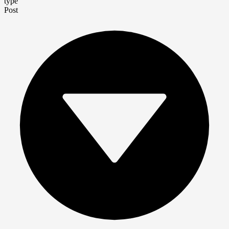
type
Post