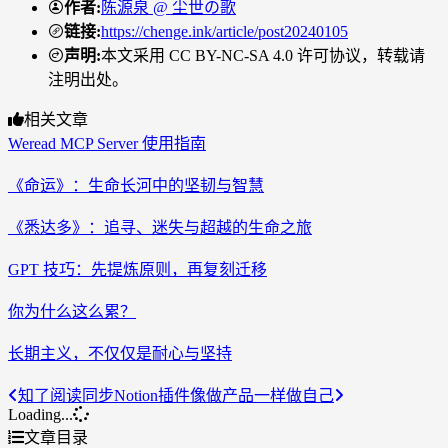
作者
:
陈源泉
@
尘世の歌
链接
:
https://chenge.ink/article/post20240105
声明
:
本文采用 CC BY-NC-SA 4.0 许可协议，转载请
注明出处。
相关文章
Weread MCP Server 使用指南
《命运》：生命长河中的坚韧与智慧
《悉达多》：追寻、迷失与超越的生命之旅
GPT 技巧：先提炼原则，再复刻迁移
你为什么这么累？
长期主义，不仅仅是耐心与坚持
知了阅读同步Notion插件
像做产品一样做自己
Loading...
文章目录