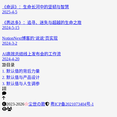
《命运》：生命长河中的坚韧与智慧
2025-4-5
《悉达多》：追寻、迷失与超越的生命之旅
2024-5-15
NotionNext博客的‘说说’页实现
2024-3-2
AI高效总结线上发布会的工作流
2024-4-20
目录
1.
默认值的背后力量
2.
默认值与产品设计
3.
默认值与人生调参
2023-2026
尘世の歌
粤ICP备2021073404号-1