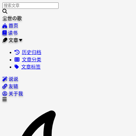
尘世の歌
首页
读书
文章
历史归档
文章分类
文章标签
说说
友链
关于我