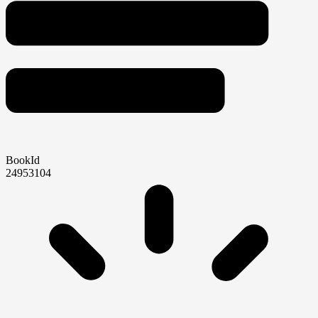
BookId
24953104