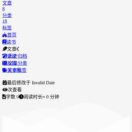
文章
8
分类
18
标签
首页
读书
文章
说说
历史归档
友链
文章分类
关于我
文章标签
最后修改于
Invalid Date
次查看
字数
0
阅读时长
≈
0
分钟