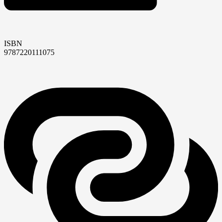
ISBN
9787220111075