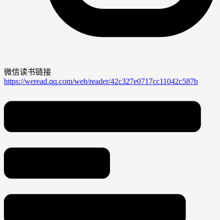
微信读书链接
https://weread.qq.com/web/reader/42c327e0717cc11042c587b