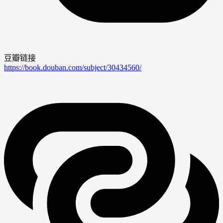
豆瓣链接
https://book.douban.com/subject/30434560/