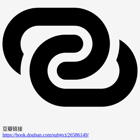
豆瓣链接
https://book.douban.com/subject/26586149/