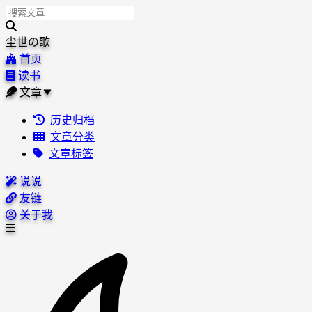
尘世の歌
首页
读书
文章
历史归档
文章分类
文章标签
说说
友链
关于我