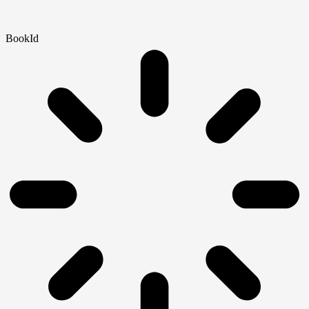
BookId