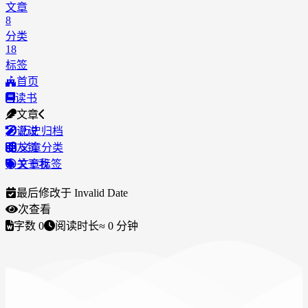
文章
8
分类
18
标签
首页
读书
文章
说说
历史归档
友链
文章分类
关于我
文章标签
最后修改于
Invalid Date
次查看
字数
0
阅读时长
≈
0
分钟