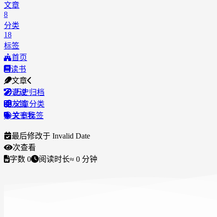
文章
8
分类
18
标签
首页
读书
文章
说说
历史归档
友链
文章分类
关于我
文章标签
最后修改于
Invalid Date
次查看
字数
0
阅读时长
≈
0
分钟