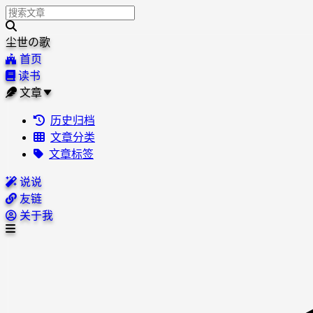
尘世の歌
首页
读书
文章
历史归档
文章分类
文章标签
说说
友链
关于我