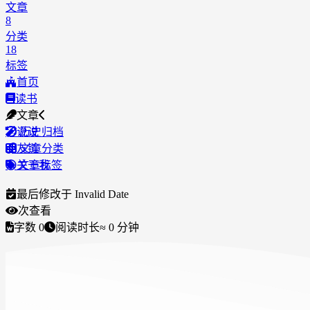
文章
8
分类
18
标签
首页
读书
文章
说说
历史归档
友链
文章分类
关于我
文章标签
最后修改于
Invalid Date
次查看
字数
0
阅读时长
≈
0
分钟