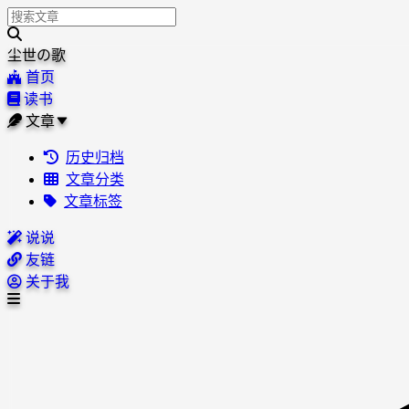
尘世の歌
首页
读书
文章
历史归档
文章分类
文章标签
说说
友链
关于我