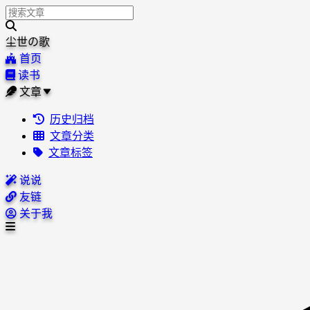
尘世の歌
首页
读书
文章
历史归档
文章分类
文章标签
说说
友链
关于我