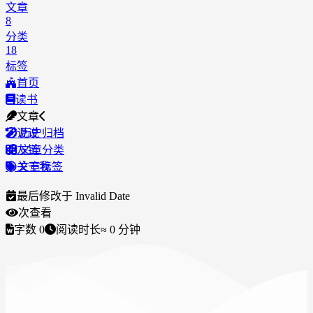
文章
8
分类
18
标签
首页
读书
文章
说说
历史归档
友链
文章分类
关于我
文章标签
最后修改于
Invalid Date
次查看
字数
0
阅读时长
≈
0
分钟