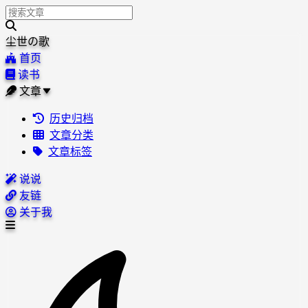
尘世の歌
首页
读书
文章
历史归档
文章分类
文章标签
说说
友链
关于我