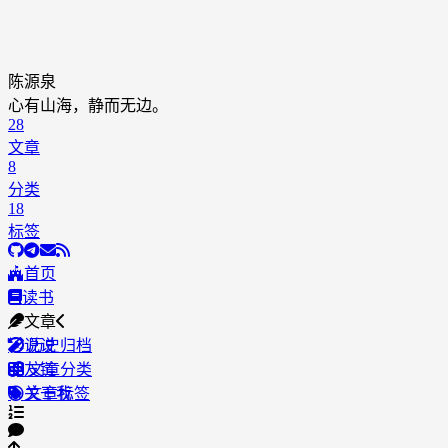
陈源泉
心有山海，静而无边。
28
文章
8
分类
18
标签
首页
读书
文章
说说
历史归档
友链
文章分类
关于我
文章标签