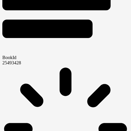
BookId
25493428