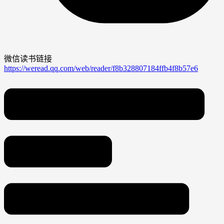
微信读书链接
https://weread.qq.com/web/reader/f8b328807184ffb4f8b57e6