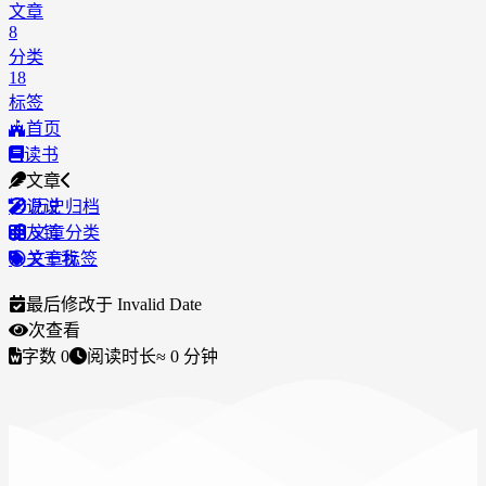
文章
8
分类
18
标签
首页
读书
文章
说说
历史归档
友链
文章分类
关于我
文章标签
最后修改于
Invalid Date
次查看
字数
0
阅读时长
≈
0
分钟