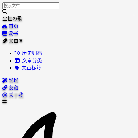
尘世の歌
首页
读书
文章
历史归档
文章分类
文章标签
说说
友链
关于我