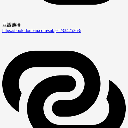
豆瓣链接
https://book.douban.com/subject/33425363/