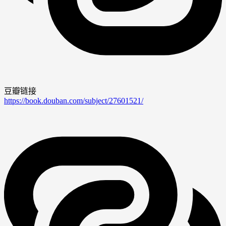
豆瓣链接
https://book.douban.com/subject/27601521/