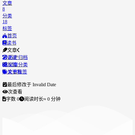
文章
8
分类
18
标签
首页
读书
文章
说说
历史归档
友链
文章分类
关于我
文章标签
最后修改于
Invalid Date
次查看
字数
0
阅读时长
≈
0
分钟