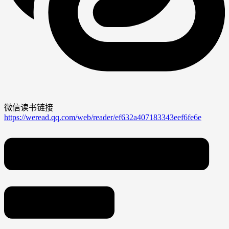
微信读书链接
https://weread.qq.com/web/reader/ef632a407183343eef6fe6e