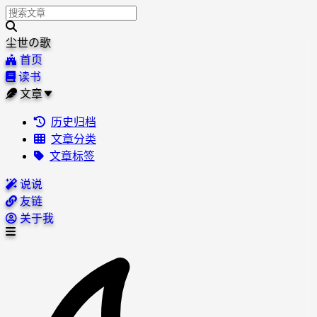
尘世の歌
首页
读书
文章
历史归档
文章分类
文章标签
说说
友链
关于我