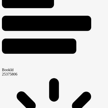
BookId
25375806