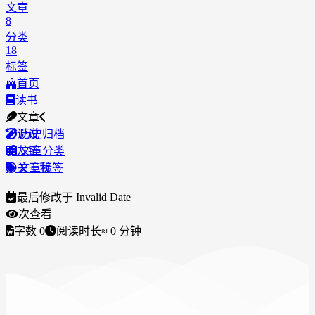
文章
8
分类
18
标签
首页
读书
文章
说说
历史归档
友链
文章分类
关于我
文章标签
最后修改于
Invalid Date
次查看
字数
0
阅读时长
≈
0
分钟