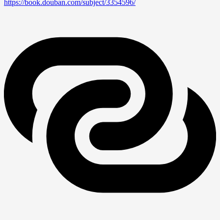
https://book.douban.com/subject/3354596/