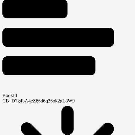
BookId
CB_D7g4bA4eZ66d6q36ok2gL8W9