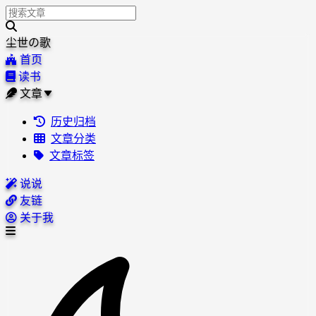
尘世の歌
首页
读书
文章
历史归档
文章分类
文章标签
说说
友链
关于我