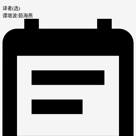
译者(选)
谭增波/茹海燕