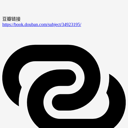
豆瓣链接
https://book.douban.com/subject/34923195/