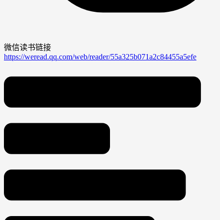
微信读书链接
https://weread.qq.com/web/reader/55a325b071a2c84455a5efe