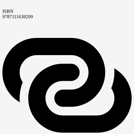
ISBN
9787111638209