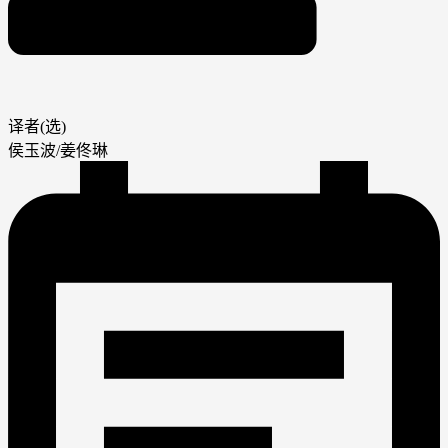
译者(选)
侯玉波/姜佟琳