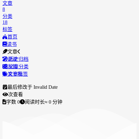
文章
8
分类
18
标签
首页
读书
文章
说说
历史归档
友链
文章分类
关于我
文章标签
最后修改于
Invalid Date
次查看
字数
0
阅读时长
≈
0
分钟