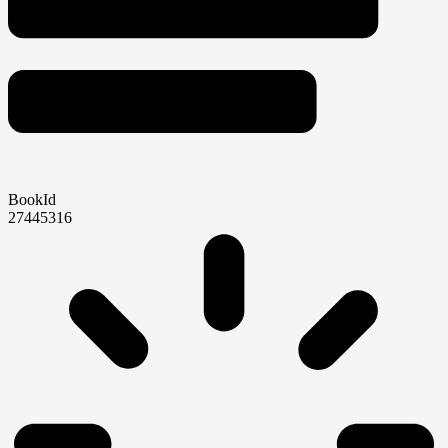
BookId
27445316