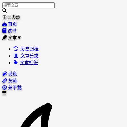
尘世の歌
首页
读书
文章
历史归档
文章分类
文章标签
说说
友链
关于我