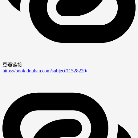
豆瓣链接
https://book.douban.com/subject/11528220/