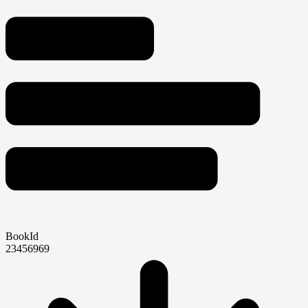
BookId
23456969