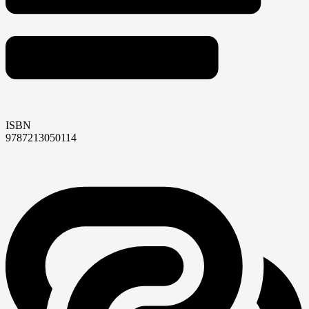
ISBN
9787213050114