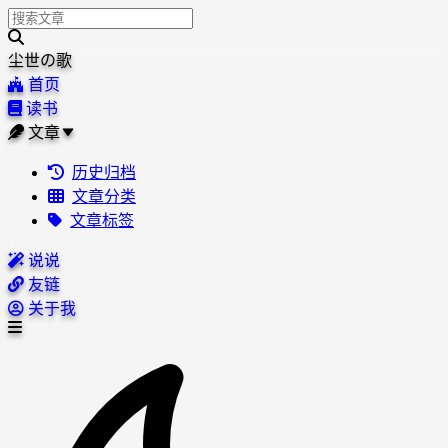
尘世の歌
首页
读书
文章
历史归档
文章分类
文章标签
说说
友链
关于我