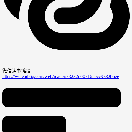
微信读书链接
https://weread.qq.com/web/reader/73232d007165ecc9732b6ee