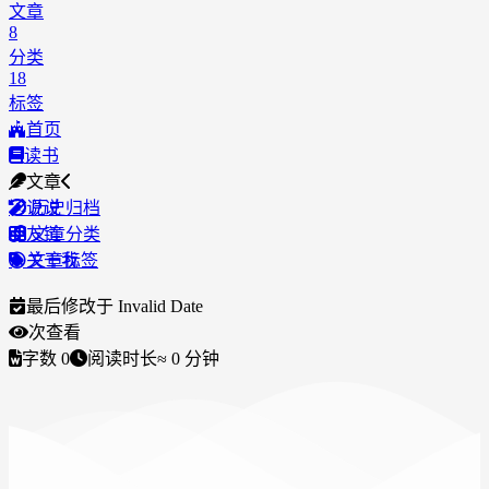
文章
8
分类
18
标签
首页
读书
文章
说说
历史归档
友链
文章分类
关于我
文章标签
最后修改于
Invalid Date
次查看
字数
0
阅读时长
≈
0
分钟