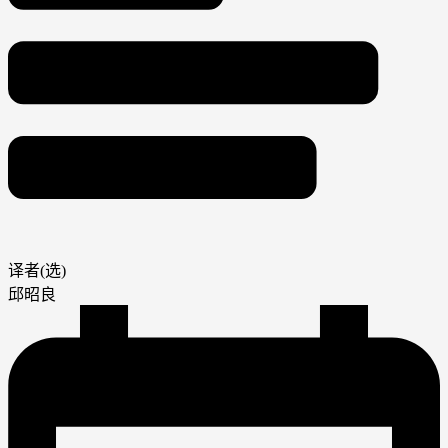
译者(选)
邱昭良