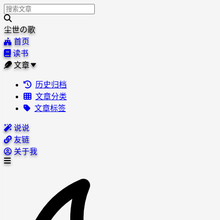
尘世の歌
首页
读书
文章
历史归档
文章分类
文章标签
说说
友链
关于我