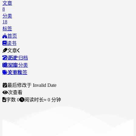
文章
8
分类
18
标签
首页
读书
文章
说说
历史归档
友链
文章分类
关于我
文章标签
最后修改于
Invalid Date
次查看
字数
0
阅读时长
≈
0
分钟