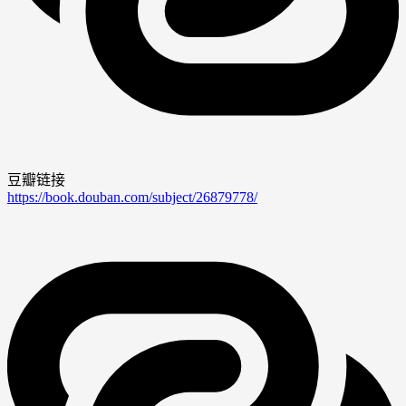
豆瓣链接
https://book.douban.com/subject/26879778/