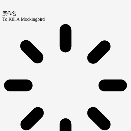
原作名
To Kill A Mockingbird