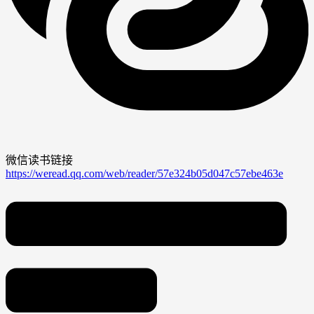
微信读书链接
https://weread.qq.com/web/reader/57e324b05d047c57ebe463e