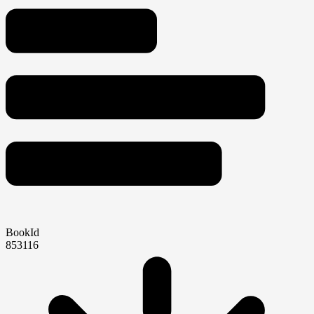
BookId
853116