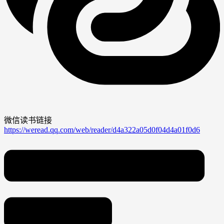
微信读书链接
https://weread.qq.com/web/reader/d4a322a05d0f04d4a01f0d6