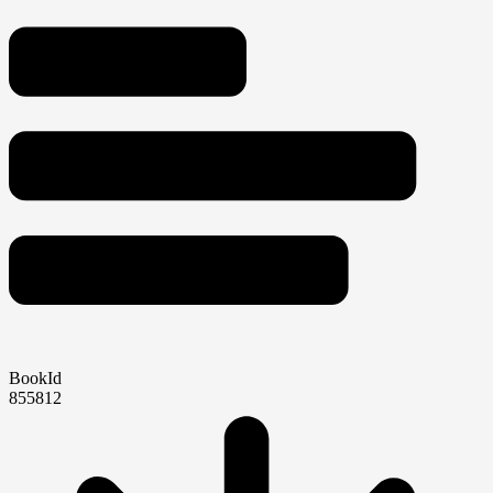
BookId
855812