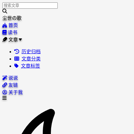
尘世の歌
首页
读书
文章
历史归档
文章分类
文章标签
说说
友链
关于我