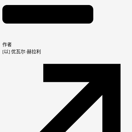
作者
[以] 优瓦尔·赫拉利