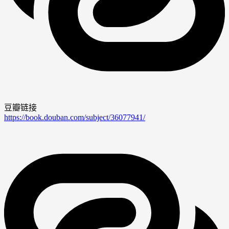
豆瓣链接
https://book.douban.com/subject/36077941/