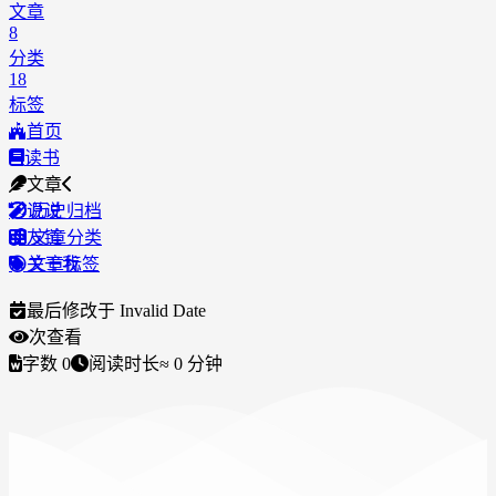
文章
8
分类
18
标签
首页
读书
文章
说说
历史归档
友链
文章分类
关于我
文章标签
最后修改于
Invalid Date
次查看
字数
0
阅读时长
≈
0
分钟