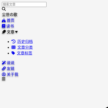
尘世の歌
首页
读书
文章
历史归档
文章分类
文章标签
说说
友链
关于我