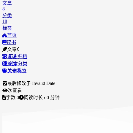
文章
8
分类
18
标签
首页
读书
文章
说说
历史归档
友链
文章分类
关于我
文章标签
最后修改于
Invalid Date
次查看
字数
0
阅读时长
≈
0
分钟