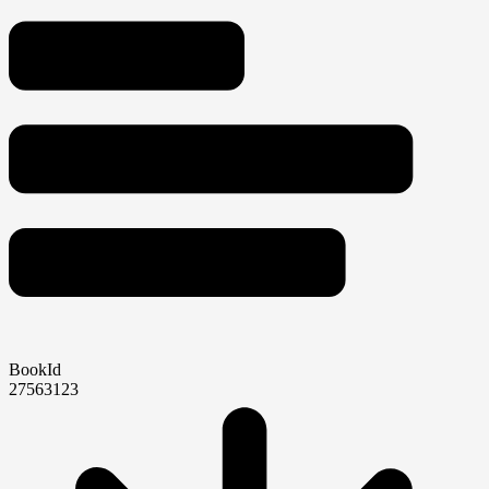
BookId
27563123