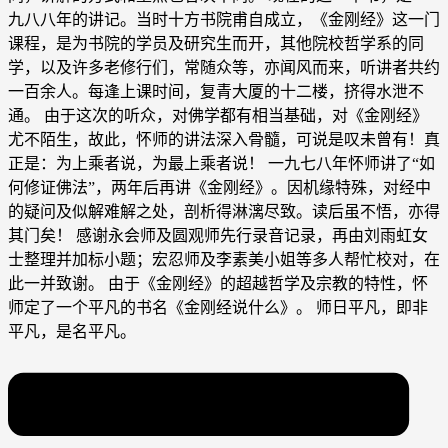
九八八年的讲记。当时十方书院甫自成立，《金刚经》这一门
课程，是为书院的学员及研究生而开，其他院校哲学系的同
学，以及许多老修行们，常随众等，亦闻风而来，听讲者共约
一百余人。每逢上课时间，复青大厦的十二楼，挤得水泄不
通。 由于这次的听众，对佛学都有相当基础，对《金刚经》
尤不陌生，故此，怀师的讲法深入骨髓，可说是叹未曾有！真
正是：为上乘者说，为最上乘者说！ 一九七八年怀师讲了“如
何修证佛法”，两年后再讲《金刚经》。因机缘特殊，对经中
的疑问及似解难解之处，剖析得淋漓尽致。读后虽不悟，亦得
其门矣！ 感谢永会师及圆观师先行录音记录，再由刘雨虹女
士整理并加标小题；宏忍师及李素美小姐等多人帮忙校对，在
此一并致谢。 由于《金刚经》的超越哲学及宗教的特性，怀
师定了一个平凡的书名《金刚经说什么》。 师日平凡，即非
平凡，是名平凡。