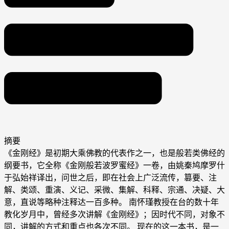
摘要
《金刚经》是初期大乘佛教的代表作之一，也是般若类佛经的
纲要书，它全称《金刚般若波罗蜜经》一卷，由姚秦鸠摩罗什
于弘始祥译出，问世之后，即在社会上广泛流传，篡要、注
解、类颂、重演、义记、采微、集解、科释、宗通、决疑、大
意，直说等略种注释达一百多种。 南怀瑾教授在台的数十年
教化岁月中，曾经多次讲解《金刚经》；因时代不同，对象不
同，讲解的方式和重点也各次不同。 现在的这一本书，是一