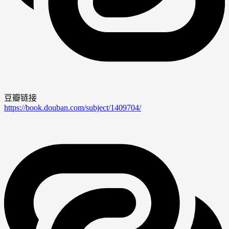
豆瓣链接
https://book.douban.com/subject/1409704/