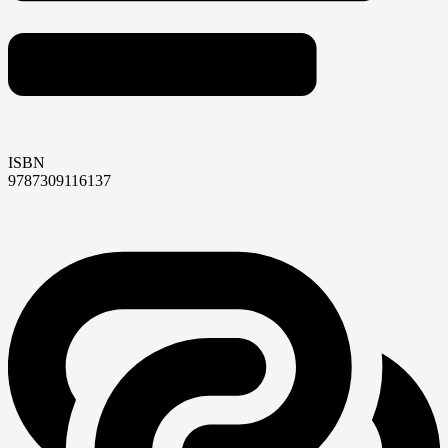
ISBN
9787309116137