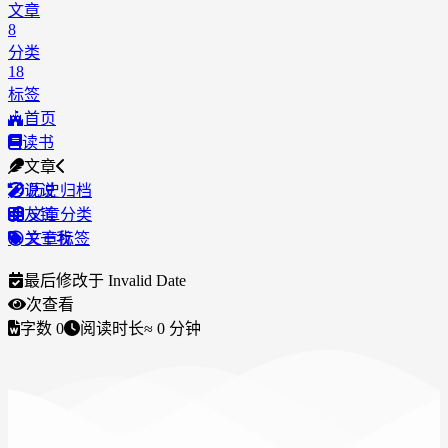
文章
8
分类
18
标签
首页
读书
文章
说说
历史归档
友链
文章分类
关于我
文章标签
最后修改于
Invalid Date
次查看
字数
0
阅读时长
≈
0
分钟