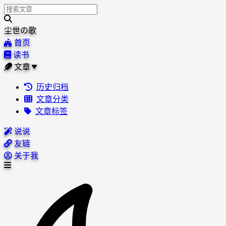
尘世の歌
首页
读书
文章
历史归档
文章分类
文章标签
说说
友链
关于我